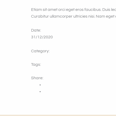
Etiam sit amet orci eget eros faucibus. Duis 
Curabitur ullamcorper ultricies nisi. Nam eget d
Date:
31/12/2020
Category:
Trendid
Tags:
Design
Modern
Share:
fb
tw