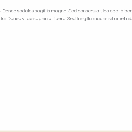
leo. Donec sodales sagittis magna. Sed consequat, leo eget bib
ui. Donec vitae sapien ut libero. Sed fringilla mauris sit amet ni