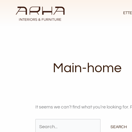
Skip
Search
to
for:
ETT
content
Main-home
It seems we can’t find what you’re looking for