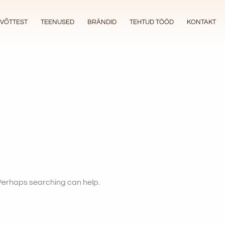
EVÕTTEST
TEENUSED
BRÄNDID
TEHTUD TÖÖD
KONTAKT
. Perhaps searching can help.